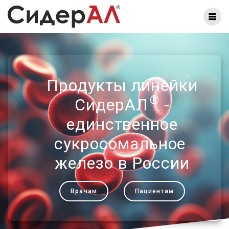
Продукты линейки
®
СидерАЛ
-
единственное
сукросомальное
железо в России
Врачам
Пациентам