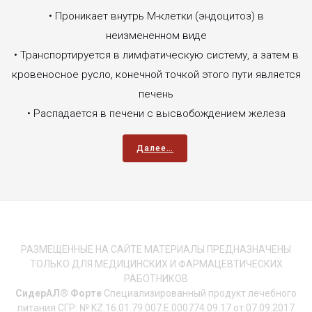
• Проникает внутрь М-клетки (эндоцитоз) в
неизмененном виде
• Транспортируется в лимфатическую систему, а затем в
кровеносное русло, конечной точкой этого пути является
печень
• Распадается в печени с высвобождением железа
Далее…
РАЗМЕЩЁННЫЕ НА САЙТЕ МАТЕРИАЛЫ ПРЕДНАЗНАЧЕНЫ
ТОЛЬКО ДЛЯ МЕДИЦИНСКИХ И ФАРМАЦЕВТИЧЕСКИХ
РАБОТНИКОВ
СидерАЛ® Форте
Специализированный продукт лечебного
питания СГР: № KZ.16.01.79.007.E.000774.09.17 от 07.09.2017